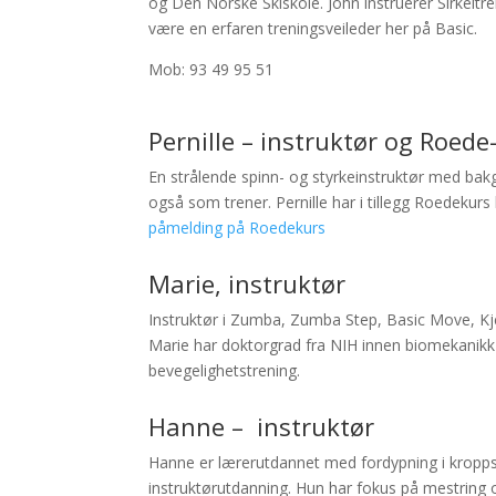
og Den Norske Skiskole. John instruerer Sirkeltreni
være en erfaren treningsveileder her på Basic.
Mob: 93 49 95 51
Pernille – instruktør og Roed
En strålende spinn- og styrkeinstruktør med bakgr
også som trener. Pernille har i tillegg Roedekurs
påmelding på Roedekurs
Marie, instruktør
Instruktør i Zumba, Zumba Step, Basic Move, Kje
Marie har doktorgrad fra NIH innen biomekanikk
bevegelighetstrening.
Hanne – instruktør
Hanne er lærerutdannet med fordypning i kropp
instruktørutdanning. Hun har fokus på mestring 