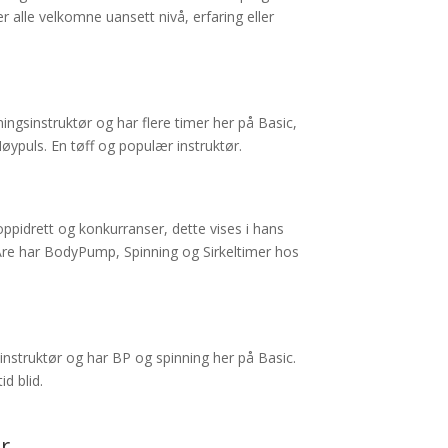
er alle velkomne uansett nivå, erfaring eller
ngsinstruktør og har flere timer her på Basic,
ypuls. En tøff og populær instruktør.
oppidrett og konkurranser, dette vises i hans
 Are har BodyPump, Spinning og Sirkeltimer hos
struktør og har BP og spinning her på Basic.
id blid.
r