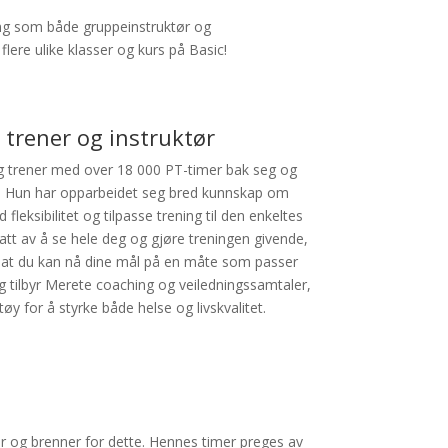
ing som både gruppeinstruktør og
ere ulike klasser og kurs på Basic!
 trener og instruktør
ig trener med over 18 000 PT-timer bak seg og
g. Hun har opparbeidet seg bred kunnskap om
ksibilitet og tilpasse trening til den enkeltes
tt av å se hele deg og gjøre treningen givende,
ik at du kan nå dine mål på en måte som passer
ning tilbyr Merete coaching og veiledningssamtaler,
øy for å styrke både helse og livskvalitet.
r og brenner for dette. Hennes timer preges av