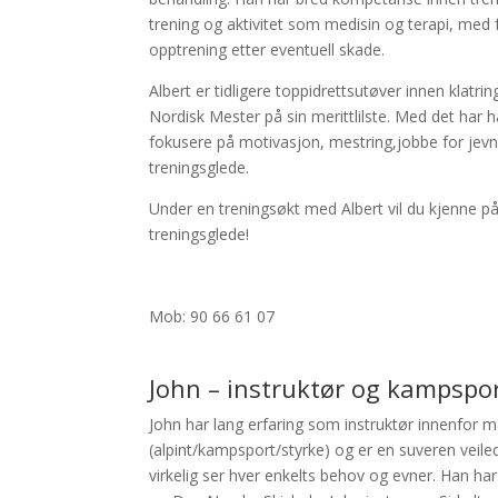
trening og aktivitet som medisin og terapi, med 
opptrening etter eventuell skade.
Albert er tidligere toppidrettsutøver innen klatri
Nordisk Mester på sin merittlilste. Med det har 
fokusere på motivasjon, mestring,jobbe for jevn
treningsglede.
Under en treningsøkt med Albert vil du kjenne p
treningsglede!
Mob: 90 66 61 07
John – instruktør og kampspo
John har lang erfaring som instruktør innenfor m
(alpint/kampsport/styrke) og er en suveren veil
virkelig ser hver enkelts behov og evner. Han h