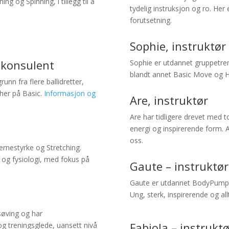
ng og Spinning, i tillegg til å
tydelig instruksjon og ro. Her 
forutsetning.
Sophie, instruktør
e-konsulent
Sophie er utdannet gruppetreni
blandt annet Basic Move og Hø
unn fra flere ballidretter,
 her på Basic.
Informasjon og
Are, instruktør
Are har tidligere drevet med t
energi og inspirerende form.
oss.
rnestyrke og Stretching.
 og fysiologi, med fokus på
Gaute – instruktør
Gaute er utdannet BodyPumpin
Ung, sterk, inspirerende og allt
søving og har
Fabiola – instruktø
og treningsglede, uansett nivå