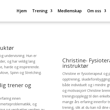
Hjem
Trening
Medlemskap
Om oss
ruktør
og undervisning. Hun er
Christine- Fysiote
der, og har veldig lang
instruktør
e, harde og inspirerende.
Move, Spinn og Stretching.
Christine er fysioterapeut og 
opptrening, skadeforebygging 
lig trener og
både individuelt og i mindre g
og motivasjon! Christine brenn
treningsopplegg til den enkelt
erfaring innen
mange års erfaring innenfor t
smerteproblematikk, og
trening, slik at du kan nå dine
ing og verdsetter verdien av