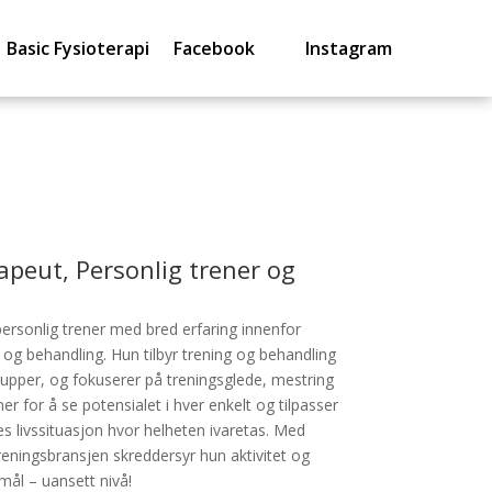
Basic Fysioterapi
Facebook
Instagram
rapeut, Personlig trener og
personlig trener med bred erfaring innenfor
og behandling. Hun tilbyr trening og behandling
rupper, og fokuserer på treningsglede, mestring
er for å se potensialet i hver enkelt og tilpasser
es livssituasjon hvor helheten ivaretas. Med
reningsbransjen skreddersyr hun aktivitet og
 mål – uansett nivå!