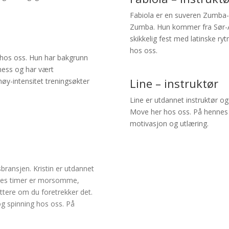
Fabiola er en suveren Zumba-
Zumba.
Hun kommer fra Sør-Am
skikkelig fest med latinske ryt
hos oss.
 hos oss. Hun har bakgrunn
tness og har vært
Line – instruktør
øy-intensitet treningsøkter
Line er utdannet instruktør o
Move her hos oss. På hennes 
motivasjon og utlæring.
sbransjen. Kristin er utdannet
nnes timer er morsomme,
ettere om du foretrekker det.
g spinning hos oss. På