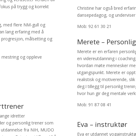
fokus på trygg og korrekt
Christine har også bred erfar
dansepedagog, og underviser fl
ng, med flere NM-gull og
Mob: 92 61 30 21
han lang erfaring med å
 progresjon, målsetting og
Merete – Personlig
Merete er en erfaren personl
å mestring og oppleve
en videreutdanning i coachin
hvordan møte mennesker med fle
utgangspunkt. Merete er oppta
realistisk og motiverende, sl
deg.
I tillegg til personlig tre
hvor hun gir deg mentale verkt
rttrener
Mob: 91 87 08 41
ange idretter
Eva – instruktør
eder og personlig trener som
ar utdannelse fra NIH, MUDO
Eva er utdannet yogainstruktø