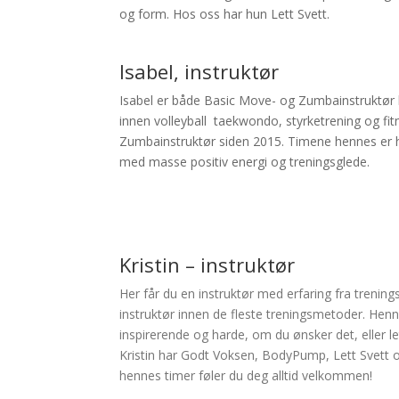
og form. Hos oss har hun Lett Svett.
Isabel, instruktør
Isabel er både Basic Move- og Zumbainstruktør
innen volleyball taekwondo, styrketrening og fi
Zumbainstruktør siden 2015. Timene hennes er h
med masse positiv energi og treningsglede.
Kristin – instruktør
Her får du en instruktør med erfaring fra trening
instruktør innen de fleste treningsmetoder. He
inspirerende og harde, om du ønsker det, eller l
Kristin har Godt Voksen, BodyPump, Lett Svett o
hennes timer føler du deg alltid velkommen!